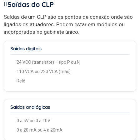
Saídas do CLP
Saídas de um CLP são os pontos de conexão onde são
ligados os atuadores. Podem estar em módulos ou
incorporados no gabinete único.
Saídas digitais
24 VCC (transistor) – tipo P ou N
110 VCA ou 220 VCA (triac)
Relé
Saídas analógicas
0 a 5V ou 0 a 10V
0 a 20 mA ou 4 a 20mA