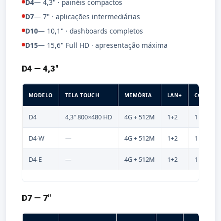
D4
— 4,3" · painéis compactos
D7
— 7" · aplicações intermediárias
D10
— 10,1" · dashboards completos
D15
— 15,6" Full HD · apresentação máxima
D4 — 4,3"
MODELO
TELA TOUCH
MEMÓRIA
LAN+
COM
D4
4,3″ 800×480 HD
4G + 512M
1+2
1
D4-W
—
4G + 512M
1+2
1
D4-E
—
4G + 512M
1+2
1
D7 — 7"