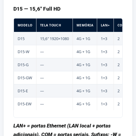
D15 — 15,6" Full HD
MODELO
TELA TOUCH
MEMÓRIA
LAN+
COM
U
D15
15,6″ 1920×1080
4G + 1G
1+3
2
S
D15-W
—
4G + 1G
1+3
2
S
D15-G
—
4G + 1G
1+3
2
S
D15-GW
—
4G + 1G
1+3
2
S
D15-E
—
4G + 1G
1+3
2
S
D15-EW
—
4G + 1G
1+3
2
S
LAN+ = portas Ethernet (LAN local + portas
adicionais). COM = portas seriais. Sufixos: -W =