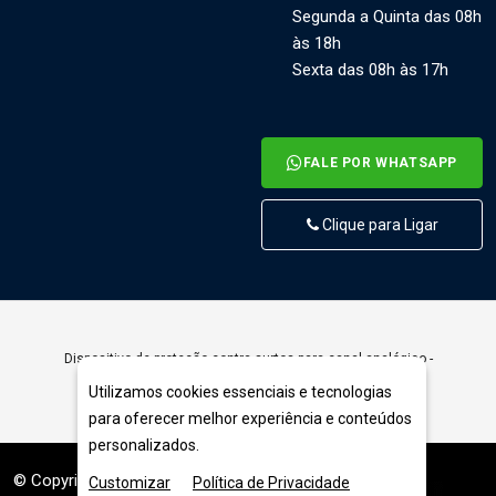
Segunda a Quinta das 08h
às 18h
Sexta das 08h às 17h
FALE POR WHATSAPP
Clique para Ligar
Dispositivo de proteção contra surtos para canal analógico -
SS2701
Utilizamos cookies essenciais e tecnologias
para oferecer melhor experiência e conteúdos
personalizados.
© Copyright 2026. DIVIA
Customizar
Política de Privacidade