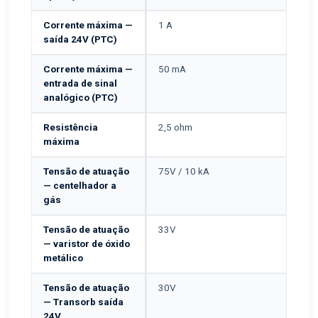
Corrente máxima —
1 A
saída 24V (PTC)
Corrente máxima —
50 mA
entrada de sinal
analógico (PTC)
Resistência
2,5 ohm
máxima
Tensão de atuação
75V / 10 kA
— centelhador a
gás
Tensão de atuação
33V
— varistor de óxido
metálico
Tensão de atuação
30V
— Transorb saída
24V