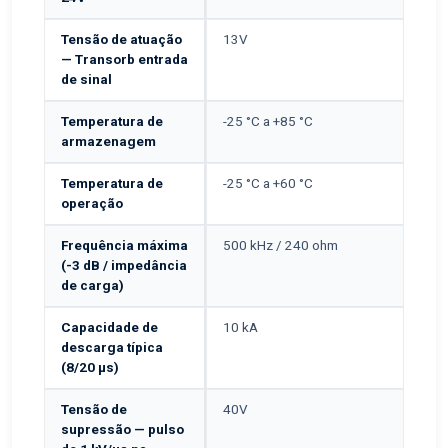
Tensão de atuação
13V
— Transorb entrada
de sinal
Temperatura de
-25 °C a +85 °C
armazenagem
Temperatura de
-25 °C a +60 °C
operação
Frequência máxima
500 kHz / 240 ohm
(-3 dB / impedância
de carga)
Capacidade de
10 kA
descarga típica
(8/20 μs)
Tensão de
40V
supressão — pulso