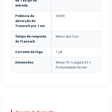
de 1 kV/μs na
entrada
Potência de
600W
absorção do
Transorb por 1 ms
Tempo de resposta
Menor que 5 ps
do Transorb
Corrente de fuga
1 μA
Dimensões
Altura 70 × Largura 35 ×
Profundidade 40 mm