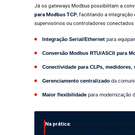
Já os gateways Modbus possibilitam a conv
para Modbus TCP
, facilitando a integraçã
supervisórios ou controladores conectados
Integração Serial/Ethernet
para equipam
Conversão Modbus RTU/ASCII para M
Conectividade para CLPs, medidores, s
Gerenciamento centralizado
da comuni
Maior flexibilidade
para modernização d
Na prática:
esses equipamentos permitem
conexões locais, passem a integrar red