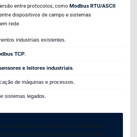
ersão entre protocolos, como
Modbus RTU/ASCII
o entre dispositivos de campo e sistemas
 em rede.
entos industriais existentes.
odbus TCP
.
ensores e leitores industriais
.
cação de máquinas e processos.
e sistemas legados.
 que dispositivos seriais, antes limitados a
es industriais modernas com mais facilidade,