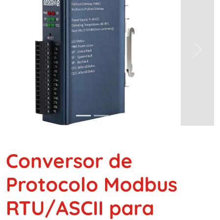
Previous
Next
Conversor de
Protocolo Modbus
RTU/ASCII para