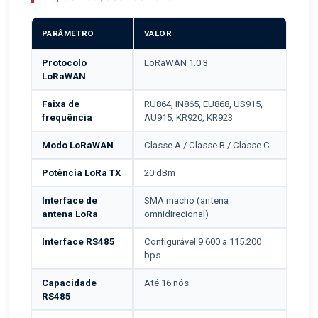
PARÂMETRO
VALOR
Protocolo
LoRaWAN 1.0.3
LoRaWAN
Faixa de
RU864, IN865, EU868, US915,
frequência
AU915, KR920, KR923
Modo LoRaWAN
Classe A / Classe B / Classe C
Potência LoRa TX
20 dBm
Interface de
SMA macho (antena
antena LoRa
omnidirecional)
Interface RS485
Configurável 9.600 a 115.200
bps
Capacidade
Até 16 nós
RS485