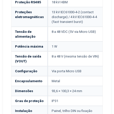
Proteção RS485
18 kV HBM
Proteções
13 kV IEC61000-4-2 (contact
eletromagnéticas
discharge) / 4 kV IEC61000-4-4
(fast transient burst)
Tensão de
8 a 48 VDC (5V via Micro USB)
alimentação
Potência máxima
1 W
Tensão de saída
8 a 48 V (mesma tensão de VIN)
(VOUT)
Configuração
Via porta Micro USB
Encapsulamento
Metal
Dimensões
93,6 × 100,3 × 24 mm
Grau de proteção
IP31
Instalação
Painel, trilho DIN ou fixação