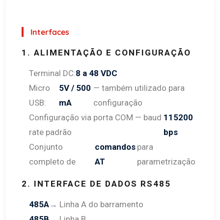
Interfaces
1. ALIMENTAÇÃO E CONFIGURAÇÃO
Terminal DC:
8 a 48 VDC
Micro
5V / 500
— também utilizado para
USB:
mA
configuração
Configuração via porta COM — baud
115200
rate padrão
bps
Conjunto
comandos
para
completo de
AT
parametrização
2. INTERFACE DE DADOS RS485
485A
→ Linha A do barramento
485B
→ Linha B