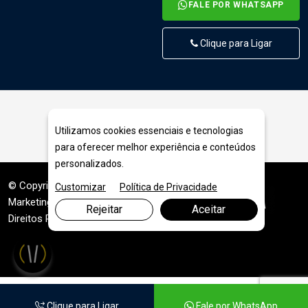
FALE POR WHATSAPP
Clique para Ligar
Rádio modem LoraWan RS485 - RAK7431
Utilizamos cookies essenciais e tecnologias
para oferecer melhor experiência e conteúdos
personalizados.
© Copyright 2026. DIVIA
Customizar
Política de Privacidade
Marketing Digital
. Todos os
Rejeitar
Aceitar
Direitos Reservados
Clique para Ligar
Fale por WhatsApp