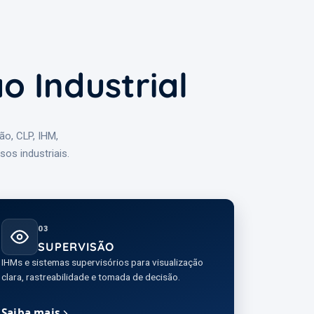
o Industrial
o, CLP, IHM,
os industriais.
03
SUPERVISÃO
IHMs e sistemas supervisórios para visualização
clara, rastreabilidade e tomada de decisão.
Saiba mais