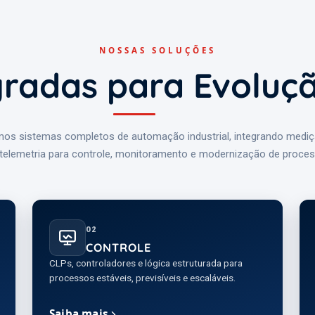
NOSSAS SOLUÇÕES
gradas para Evoluçã
os sistemas completos de automação industrial, integrando mediçã
 telemetria para controle, monitoramento e modernização de process
02
CONTROLE
CLPs, controladores e lógica estruturada para
processos estáveis, previsíveis e escaláveis.
Saiba mais