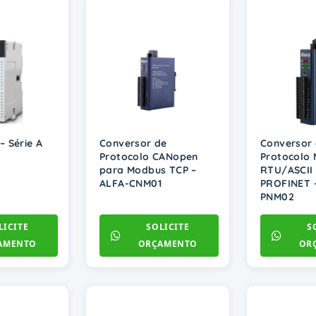
– Série A
Conversor de
Conversor
Protocolo CANopen
Protocolo
para Modbus TCP –
RTU/ASCII
ALFA-CNM01
PROFINET 
PNM02
LICITE
SOLICITE
S
AMENTO
ORÇAMENTO
OR