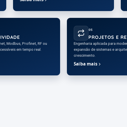
05
IVIDADE
PROJETOS E RE
net, Modbus, Profinet, RF ou
Engenharia aplicada para moder
cessíveis em tempo real.
expansão de sistemas e arquite
crescimento.
Saiba mais
l