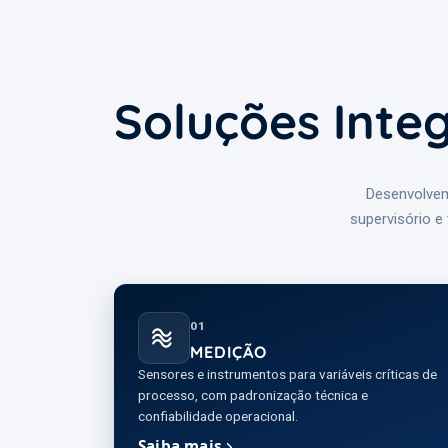
Soluções Inte
Desenvolvem
supervisório e
01
MEDIÇÃO
Sensores e instrumentos para variáveis críticas de
processo, com padronização técnica e
confiabilidade operacional.
Saiba mais