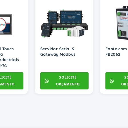
l Touch
Servidor Serial &
Fonte com 
ra
Gateway Modbus
FB2062
ndustriais
IP65
LICITE
SOLICITE
S
AMENTO
ORÇAMENTO
OR